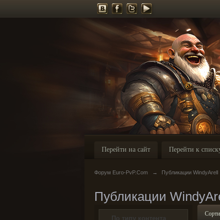
Перейти на сайт
Перейти к списк
Форум Euro-PvP.Com
→
Публикации WindyArell
Публикации WindyAre
Сорти
По типу контента