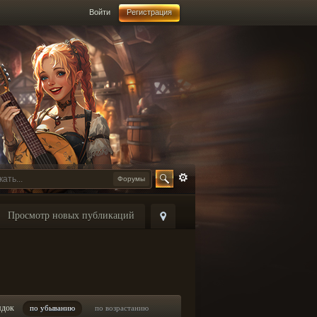
Войти
Регистрация
Форумы
Просмотр новых публикаций
ядок
по убыванию
по возрастанию