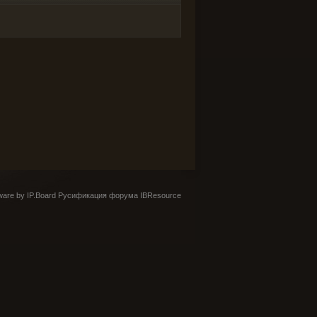
are by IP.Board
Русификация форума IBResource