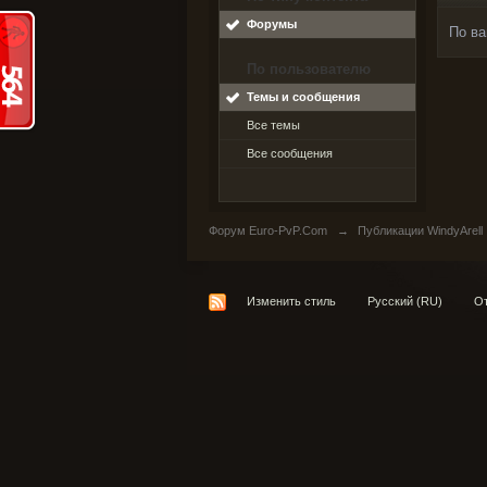
Форумы
По ва
По пользователю
Темы и сообщения
Все темы
Все сообщения
Форум Euro-PvP.Com
→
Публикации WindyArell
Изменить стиль
Русский (RU)
От