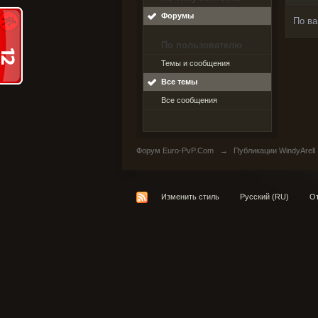
Форумы
По ва
По пользователю
Темы и сообщения
Все темы
Все сообщения
Форум Euro-PvP.Com
→
Публикации WindyArell
Изменить стиль
Русский (RU)
От