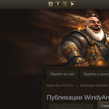
Перейти на сайт
Перейти к списк
Форум Euro-PvP.Com
→
Публикации WindyArell
Публикации WindyAre
Сорти
По типу контента