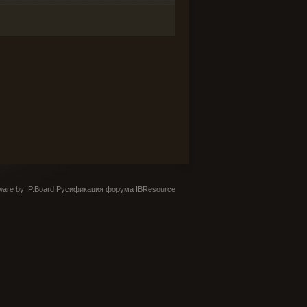
are by IP.Board
Русификация форума IBResource