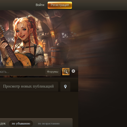
Войти
Регистрация
Форумы
Просмотр новых публикаций
ядок
по убыванию
по возрастанию