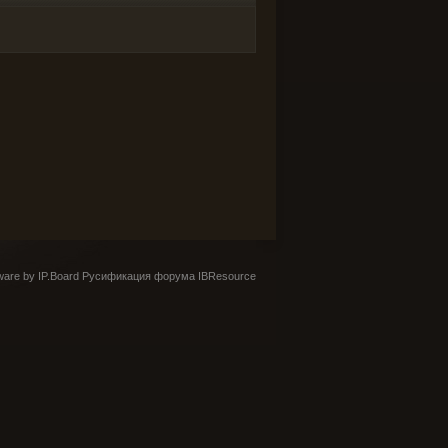
are by IP.Board
Русификация форума IBResource