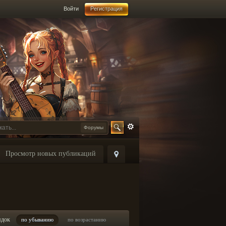
Войти
Регистрация
Форумы
Просмотр новых публикаций
ядок
по убыванию
по возрастанию