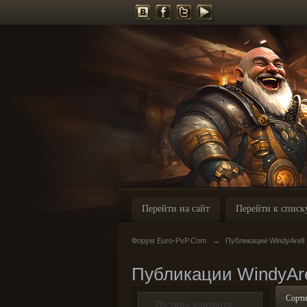
Перейти на сайт
Перейти к списк
Форум Euro-PvP.Com
→
Публикации WindyArell
Публикации WindyAre
Сорти
По типу контента