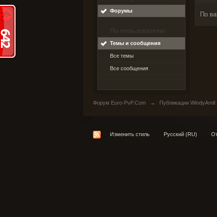
Форумы
По ва
По пользователю
Темы и сообщения
Все темы
Все сообщения
Форум Euro-PvP.Com
→
Публикации WindyArell
Изменить стиль
Русский (RU)
От