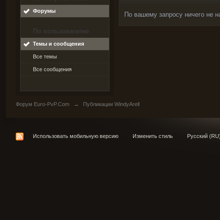
Форумы
По вашему запросу ничего не н
По пользователю
Темы и сообщения
Все темы
Все сообщения
Форум Euro-PvP.Com
→
Публикации WindyArell
Использовать мобильную версию
Изменить стиль
Русский (RU