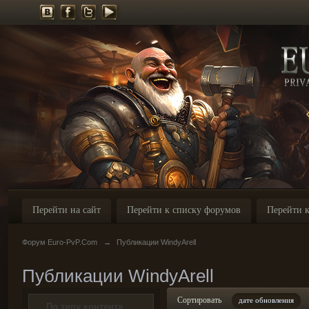
Перейти на сайт
Перейти к списку форумов
Перейти к
Форум Euro-PvP.Com
→
Публикации WindyArell
Публикации WindyArell
Сортировать
дате обновления
По типу контента