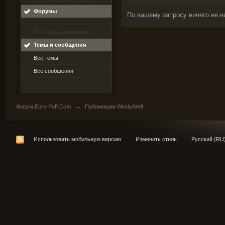
Форумы
По вашему запросу ничего не н
По пользователю
Темы и сообщения
Все темы
Все сообщения
Форум Euro-PvP.Com
→
Публикации WindyArell
Использовать мобильную версию
Изменить стиль
Русский (RU