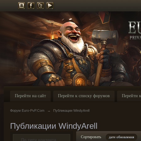
Перейти на сайт
Перейти к списку форумов
Перейти к
Форум Euro-PvP.Com
→
Публикации WindyArell
Публикации WindyArell
Сортировать
дате обновления
По типу контента