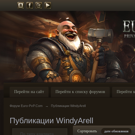
Перейти на сайт
Перейти к списку форумов
Перейти к
Форум Euro-PvP.Com
→
Публикации WindyArell
Публикации WindyArell
Сортировать
дате обновления
По типу контента