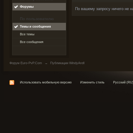
Форумы
По вашему запросу ничего не н
По пользователю
Темы и сообщения
Все темы
Все сообщения
Форум Euro-PvP.Com
→
Публикации WindyArell
Использовать мобильную версию
Изменить стиль
Русский (RU