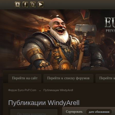
Перейти на сайт
Перейти к списку форумов
Перейти к
Форум Euro-PvP.Com
→
Публикации WindyArell
Публикации WindyArell
Сортировать
дате обновления
По типу контента