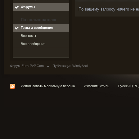
Форумы
По вашему запросу ничего не н
По пользователю
Темы и сообщения
Все темы
Все сообщения
Форум Euro-PvP.Com
→
Публикации WindyArell
Использовать мобильную версию
Изменить стиль
Русский (RU