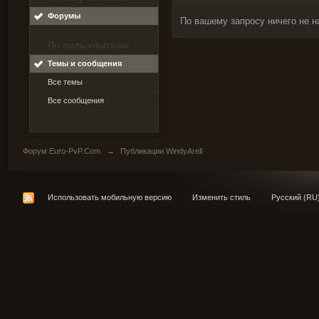
Форумы
По вашему запросу ничего не н
По пользователю
Темы и сообщения
Все темы
Все сообщения
Форум Euro-PvP.Com
→
Публикации WindyArell
Использовать мобильную версию
Изменить стиль
Русский (RU