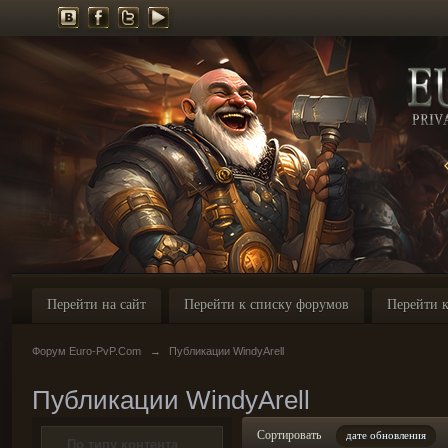
Перейти на сайт
Перейти к списку форумов
Перейти к
Форум Euro-PvP.Com
→
Публикации WindyArell
Публикации WindyArell
Сортировать
дате обновления
По типу контента