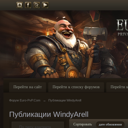
Перейти на сайт
Перейти к списку форумов
Перейти к
Форум Euro-PvP.Com
→
Публикации WindyArell
Публикации WindyArell
Сортировать
дате обновления
По типу контента