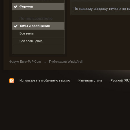
Форумы
По вашему запросу ничего не н
По пользователю
Темы и сообщения
Все темы
Все сообщения
Форум Euro-PvP.Com
→
Публикации WindyArell
Использовать мобильную версию
Изменить стиль
Русский (RU