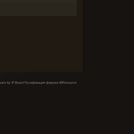
are by IP.Board
Русификация форума IBResource