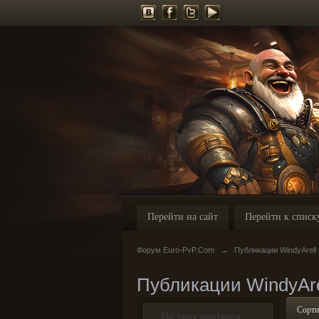
Перейти на сайт
Перейти к списк
Форум Euro-PvP.Com
→
Публикации WindyArell
Публикации WindyAre
Сорти
По типу контента