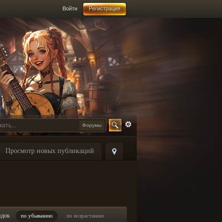
Войти
Регистрация
Форумы
Просмотр новых публикаций
ядок
по убыванию
по возрастанию