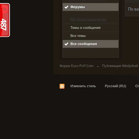
Форумы
По ва
По пользователю
Темы и сообщения
Все темы
Все сообщения
Форум Euro-PvP.Com
→
Публикации WindyArell
Изменить стиль
Русский (RU)
От