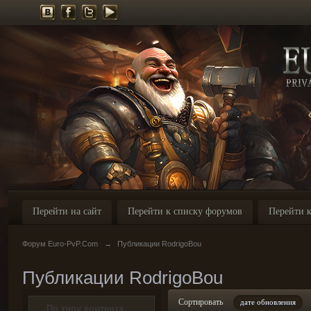
Перейти на сайт
Перейти к списку форумов
Перейти к
Форум Euro-PvP.Com
→
Публикации RodrigoBou
Публикации RodrigoBou
Сортировать
дате обновления
По типу контента