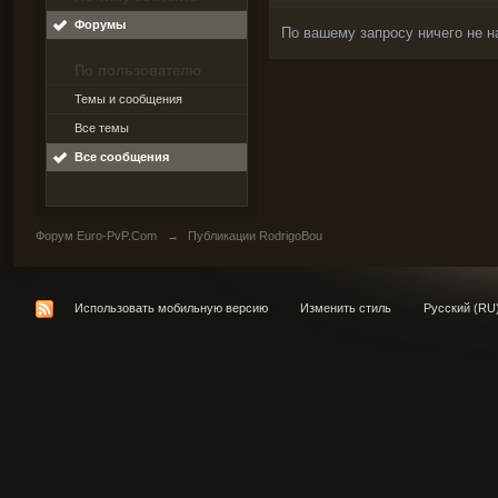
Форумы
По вашему запросу ничего не н
По пользователю
Темы и сообщения
Все темы
Все сообщения
Форум Euro-PvP.Com
→
Публикации RodrigoBou
Использовать мобильную версию
Изменить стиль
Русский (RU