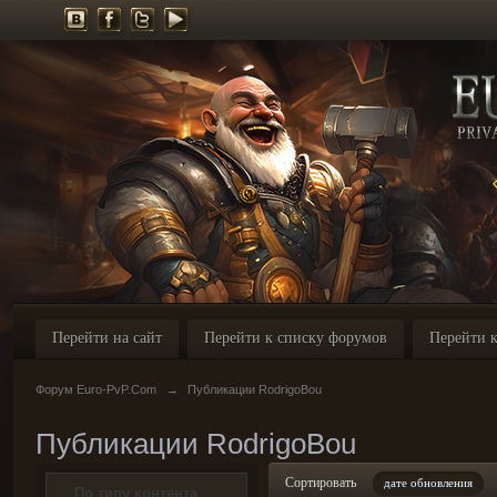
Перейти на сайт
Перейти к списку форумов
Перейти к
Форум Euro-PvP.Com
→
Публикации RodrigoBou
Публикации RodrigoBou
Сортировать
дате обновления
По типу контента