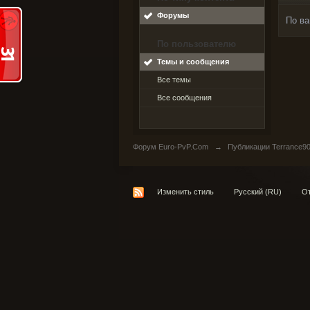
Форумы
По ва
По пользователю
Темы и сообщения
Все темы
Все сообщения
Форум Euro-PvP.Com
→
Публикации Terrance9
Изменить стиль
Русский (RU)
От