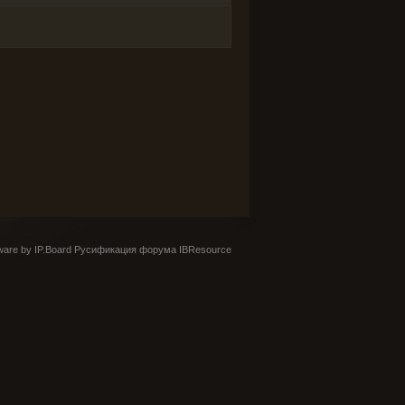
are by IP.Board
Русификация форума IBResource