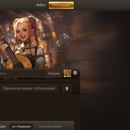
Войти
Регистрация
Форумы
Просмотр новых публикаций
ядок
по убыванию
по возрастанию