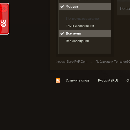
Форумы
По ва
По пользователю
Темы и сообщения
Все темы
Все сообщения
Форум Euro-PvP.Com
→
Публикации Terrance9
Изменить стиль
Русский (RU)
От