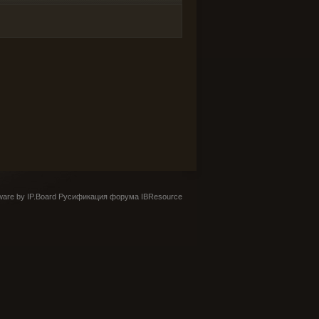
are by IP.Board
Русификация форума IBResource