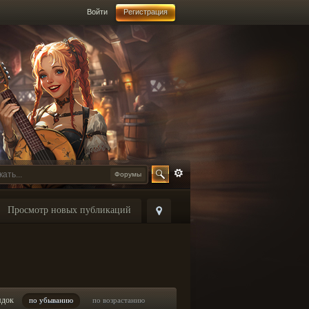
Войти
Регистрация
Форумы
Просмотр новых публикаций
ядок
по убыванию
по возрастанию