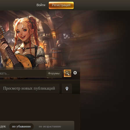
Войти
Регистрация
Форумы
Просмотр новых публикаций
ядок
по убыванию
по возрастанию