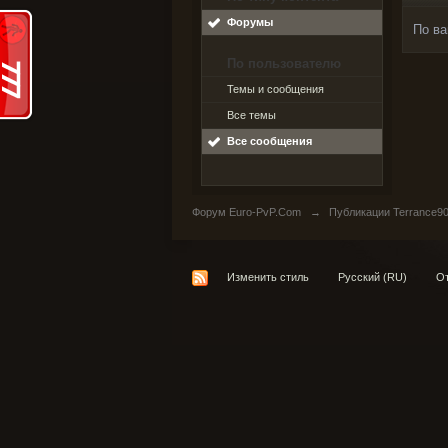
Форумы
По ва
По пользователю
Темы и сообщения
Все темы
Все сообщения
Форум Euro-PvP.Com
→
Публикации Terrance9
Изменить стиль
Русский (RU)
От