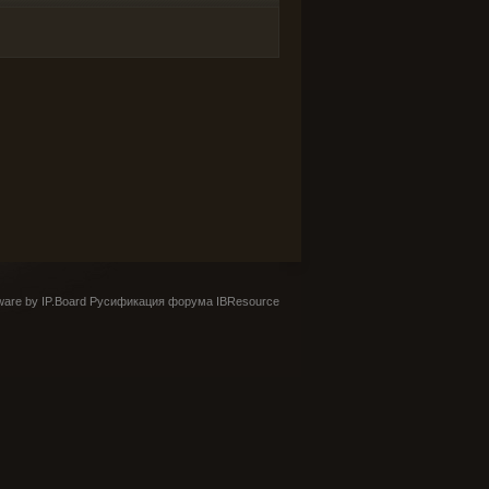
are by IP.Board
Русификация форума IBResource