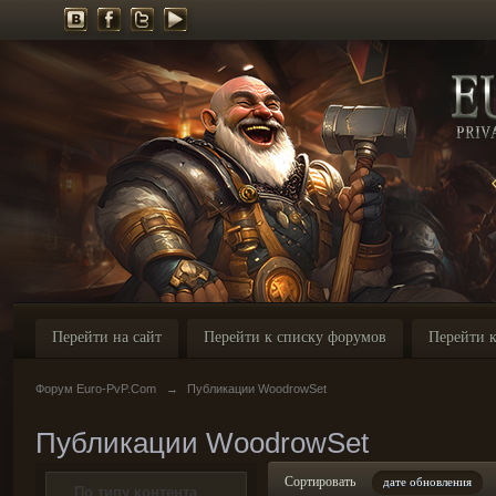
Перейти на сайт
Перейти к списку форумов
Перейти к
Форум Euro-PvP.Com
→
Публикации WoodrowSet
Публикации WoodrowSet
Сортировать
дате обновления
По типу контента