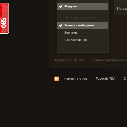
Форумы
По ва
По пользователю
Темы и сообщения
Все темы
Все сообщения
Форум Euro-PvP.Com
→
Публикации WoodrowS
Изменить стиль
Русский (RU)
От