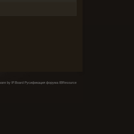
are by IP.Board
Русификация форума IBResource