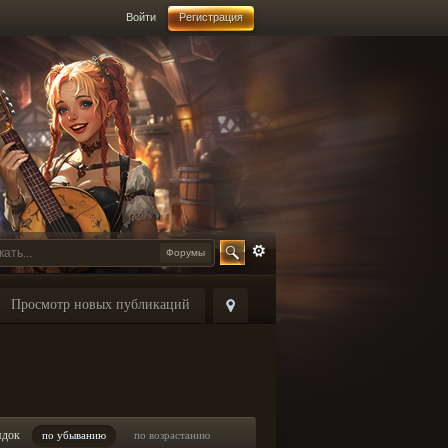
Войти
Регистрация
Форумы
Просмотр новых публикаций
ядок
по убыванию
по возрастанию