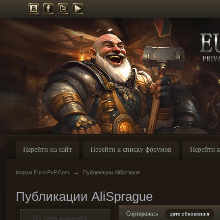
Перейти на сайт
Перейти к списку форумов
Перейти к
Форум Euro-PvP.Com
→
Публикации AliSprague
Публикации AliSprague
Сортировать
дате обновления
По типу контента