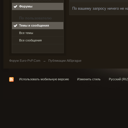
Форумы
По вашему запросу ничего не н
По пользователю
Темы и сообщения
Все темы
Все сообщения
Форум Euro-PvP.Com
→
Публикации AliSprague
Использовать мобильную версию
Изменить стиль
Русский (RU