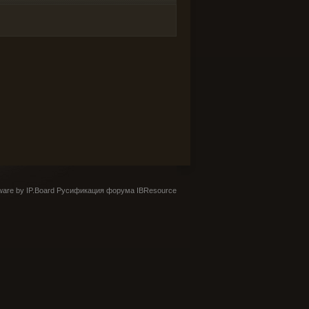
are by IP.Board
Русификация форума IBResource