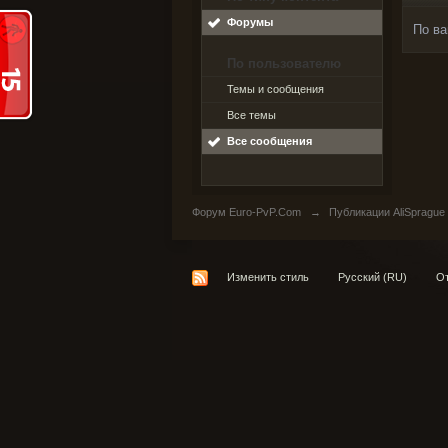
Форумы
По ва
По пользователю
Темы и сообщения
Все темы
Все сообщения
Форум Euro-PvP.Com
→
Публикации AliSprague
Изменить стиль
Русский (RU)
От