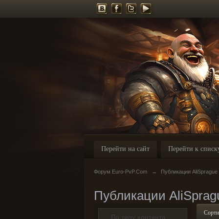
Перейти на сайт
Перейти к списк
Форум Euro-PvP.Com
→
Публикации AliSprague
Публикации AliSprag
Сорти
По типу контента