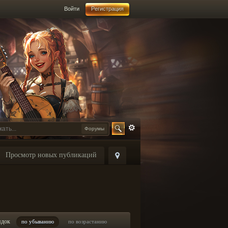
Войти
Регистрация
Форумы
Просмотр новых публикаций
ядок
по убыванию
по возрастанию