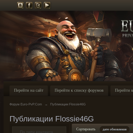
Перейти на сайт
Перейти к списку форумов
Перейти к
Форум Euro-PvP.Com
→
Публикации Flossie46G
Публикации Flossie46G
Сортировать
дате обновления
По типу контента