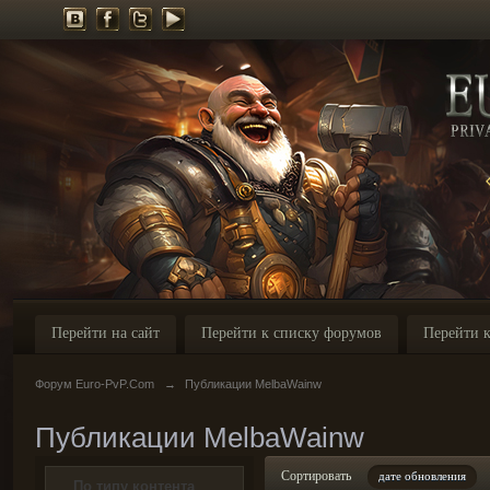
Перейти на сайт
Перейти к списку форумов
Перейти к
Форум Euro-PvP.Com
→
Публикации MelbaWainw
Публикации MelbaWainw
Сортировать
дате обновления
По типу контента