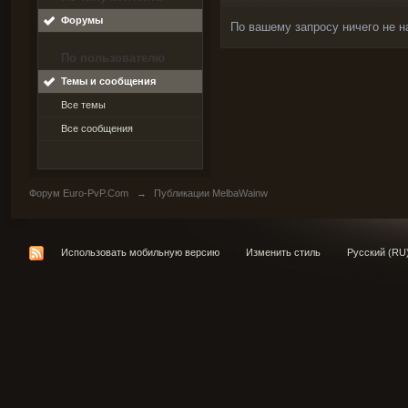
Форумы
По вашему запросу ничего не н
По пользователю
Темы и сообщения
Все темы
Все сообщения
Форум Euro-PvP.Com
→
Публикации MelbaWainw
Использовать мобильную версию
Изменить стиль
Русский (RU