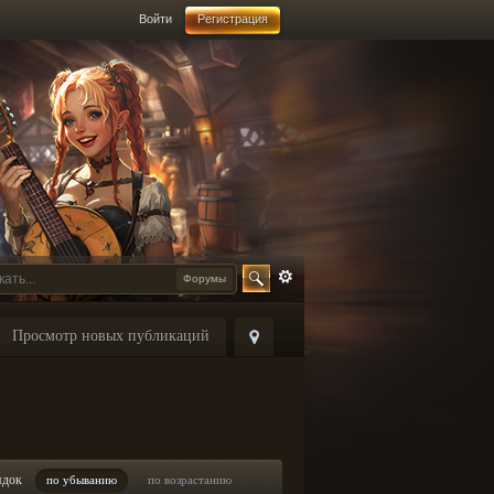
Войти
Регистрация
Форумы
Просмотр новых публикаций
ядок
по убыванию
по возрастанию