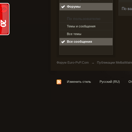
Форумы
По ва
По пользователю
Темы и сообщения
Все темы
Все сообщения
Форум Euro-PvP.Com
→
Публикации MelbaWain
Изменить стиль
Русский (RU)
От