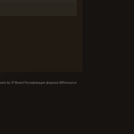
are by IP.Board
Русификация форума IBResource