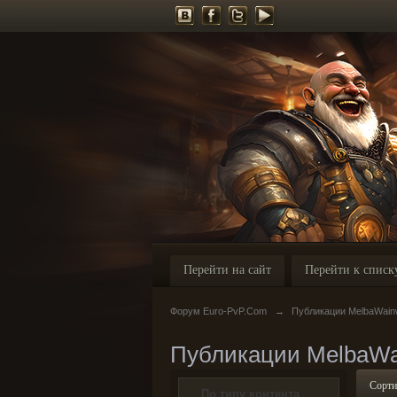
Перейти на сайт
Перейти к списк
Форум Euro-PvP.Com
→
Публикации MelbaWai
Публикации MelbaW
Сорти
По типу контента