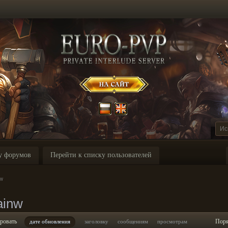
у форумов
Перейти к списку пользователей
nw
ainw
ровать
Пор
дате обновления
заголовку
сообщениям
просмотрам