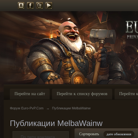
Перейти на сайт
Перейти к списку форумов
Перейти к
Форум Euro-PvP.Com
→
Публикации MelbaWainw
Публикации MelbaWainw
Сортировать
дате обновления
По типу контента