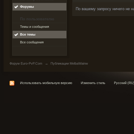
Форумы
По вашему запросу ничего не н
По пользователю
Темы и сообщения
Все темы
Все сообщения
Форум Euro-PvP.Com
→
Публикации MelbaWainw
Использовать мобильную версию
Изменить стиль
Русский (RU