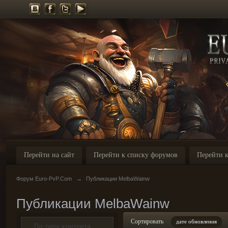
Перейти на сайт
Перейти к списку форумов
Перейти к
Форум Euro-PvP.Com
→
Публикации MelbaWainw
Публикации MelbaWainw
Сортировать
дате обновления
По типу контента