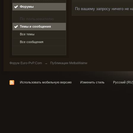
Форумы
По вашему запросу ничего не н
По пользователю
Темы и сообщения
Все темы
Все сообщения
Форум Euro-PvP.Com
→
Публикации MelbaWainw
Использовать мобильную версию
Изменить стиль
Русский (RU