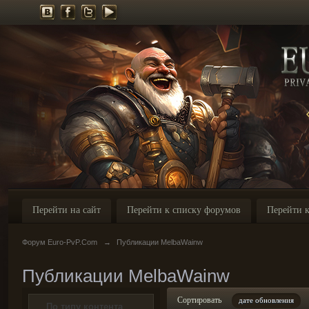
Перейти на сайт
Перейти к списку форумов
Перейти к
Форум Euro-PvP.Com
→
Публикации MelbaWainw
Публикации MelbaWainw
Сортировать
дате обновления
По типу контента