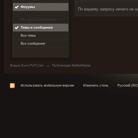
Форумы
По вашему запросу ничего не н
По пользователю
Темы и сообщения
Все темы
Все сообщения
Форум Euro-PvP.Com
→
Публикации MelbaWainw
Использовать мобильную версию
Изменить стиль
Русский (RU