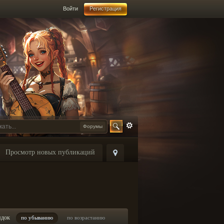
Войти
Регистрация
Форумы
Просмотр новых публикаций
ядок
по убыванию
по возрастанию