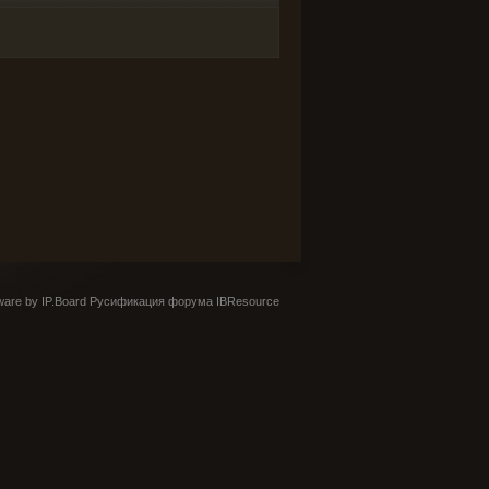
are by IP.Board
Русификация форума IBResource