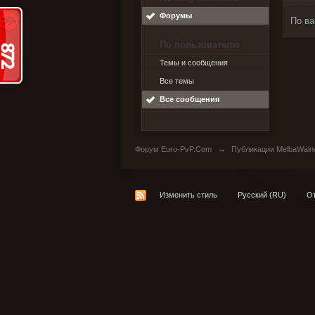
Форумы
По ва
По пользователю
Темы и сообщения
Все темы
Все сообщения
Форум Euro-PvP.Com
→
Публикации MelbaWain
Изменить стиль
Русский (RU)
От