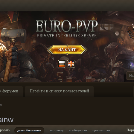
у форумов
Перейти к списку пользователей
nw
ainw
ровать
Пор
дате обновления
заголовку
сообщениям
просмотрам