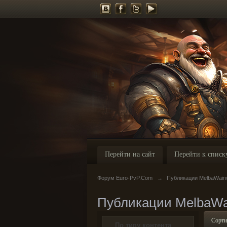
Перейти на сайт
Перейти к списк
Форум Euro-PvP.Com
→
Публикации MelbaWai
Публикации MelbaW
Сорти
По типу контента