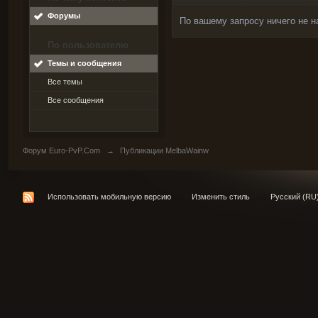
Форумы
По вашему запросу ничего не н
По пользователю
Темы и сообщения
Все темы
Все сообщения
Форум Euro-PvP.Com
→
Публикации MelbaWainw
Использовать мобильную версию
Изменить стиль
Русский (RU