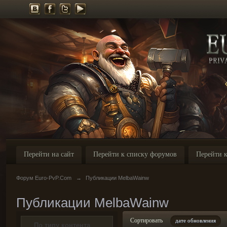
Перейти на сайт
Перейти к списку форумов
Перейти к
Форум Euro-PvP.Com
→
Публикации MelbaWainw
Публикации MelbaWainw
Сортировать
дате обновления
По типу контента