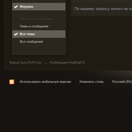
Форумы
По вашему запросу ничего не н
По пользователю
Темы и сообщения
Все темы
Все сообщения
Форум Euro-PvP.Com
→
Публикации HwaRqi571
Использовать мобильную версию
Изменить стиль
Русский (RU