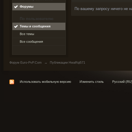
Форумы
По вашему запросу ничего не н
По пользователю
Темы и сообщения
Все темы
Все сообщения
Форум Euro-PvP.Com
→
Публикации HwaRqi571
Использовать мобильную версию
Изменить стиль
Русский (RU