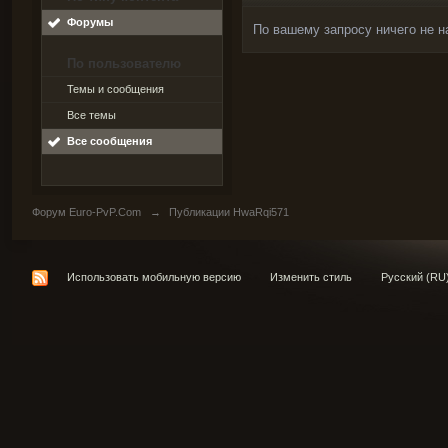
Форумы
По вашему запросу ничего не н
По пользователю
Темы и сообщения
Все темы
Все сообщения
Форум Euro-PvP.Com
→
Публикации HwaRqi571
Использовать мобильную версию
Изменить стиль
Русский (RU