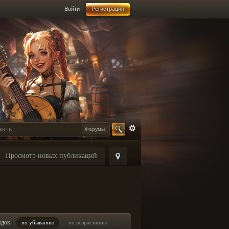
Войти
Регистрация
Форумы
Просмотр новых публикаций
ядок
по убыванию
по возрастанию