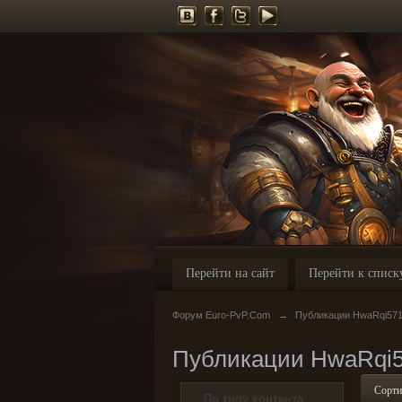
Перейти на сайт
Перейти к списк
Форум Euro-PvP.Com
→
Публикации HwaRqi57
Публикации HwaRqi
Сорти
По типу контента