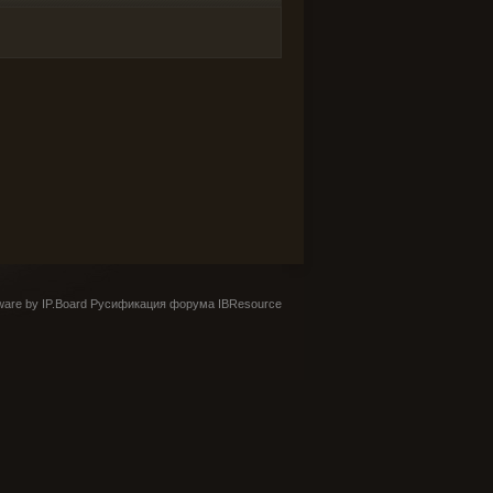
are by IP.Board
Русификация форума IBResource