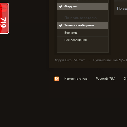
Форумы
По ва
По пользователю
Темы и сообщения
Все темы
Все сообщения
Форум Euro-PvP.Com
→
Публикации HwaRqi57
Изменить стиль
Русский (RU)
От