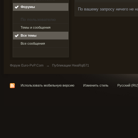
Форумы
По вашему запросу ничего не н
По пользователю
Темы и сообщения
Все темы
Все сообщения
Форум Euro-PvP.Com
→
Публикации HwaRqi571
Использовать мобильную версию
Изменить стиль
Русский (RU