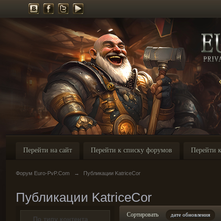
Перейти на сайт
Перейти к списку форумов
Перейти к
Форум Euro-PvP.Com
→
Публикации KatriceCor
Публикации KatriceCor
Сортировать
дате обновления
По типу контента