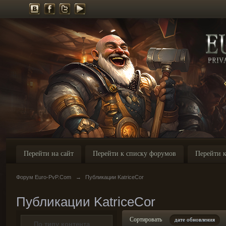
Перейти на сайт
Перейти к списку форумов
Перейти к
Форум Euro-PvP.Com
→
Публикации KatriceCor
Публикации KatriceCor
Сортировать
дате обновления
По типу контента