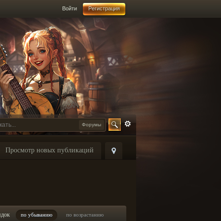
Войти
Регистрация
Форумы
Просмотр новых публикаций
ядок
по убыванию
по возрастанию