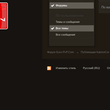
Форумы
По ва
По пользователю
Темы и сообщения
Все темы
Все сообщения
Форум Euro-PvP.Com
→
Публикации KatriceCor
Изменить стиль
Русский (RU)
От