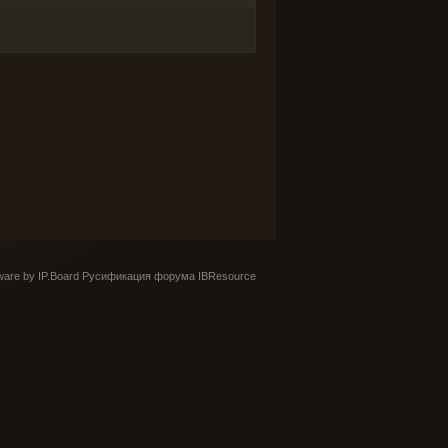
are by IP.Board
Русификация форума IBResource