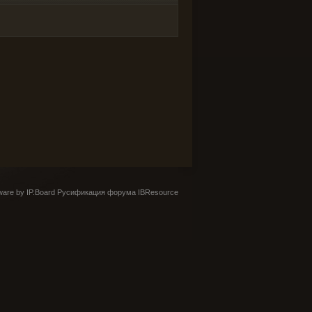
are by IP.Board
Русификация форума IBResource