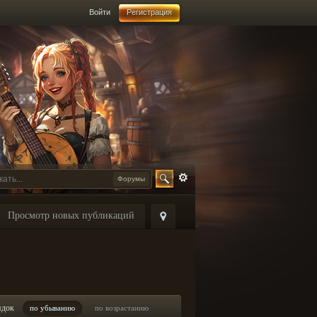
Войти
Регистрация
Форумы
Просмотр новых публикаций
ядок
по убыванию
по возрастанию