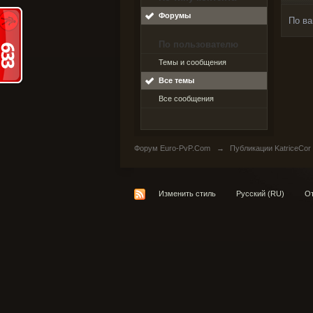
Форумы
По ва
По пользователю
Темы и сообщения
Все темы
Все сообщения
Форум Euro-PvP.Com
→
Публикации KatriceCor
Изменить стиль
Русский (RU)
От