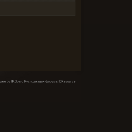
are by IP.Board
Русификация форума IBResource