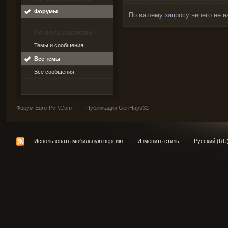
Форумы
По вашему запросу ничего не н
По пользователю
Темы и сообщения
Все темы
Все сообщения
Форум Euro-PvP.Com
→
Публикации GeriHays32
Использовать мобильную версию
Изменить стиль
Русский (RU