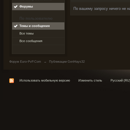
Форумы
По вашему запросу ничего не н
По пользователю
Темы и сообщения
Все темы
Все сообщения
Форум Euro-PvP.Com
→
Публикации GeriHays32
Использовать мобильную версию
Изменить стиль
Русский (RU