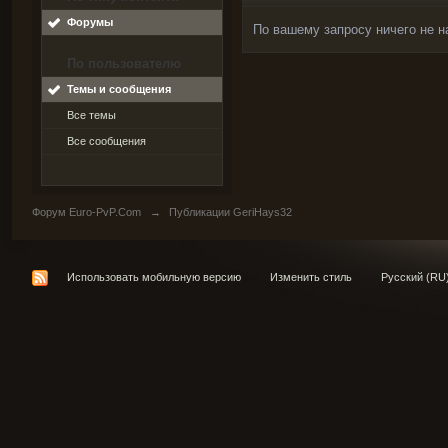
Форумы
По вашему запросу ничего не н
По пользователю
Темы и сообщения
Все темы
Все сообщения
Форум Euro-PvP.Com
→
Публикации GeriHays32
Использовать мобильную версию
Изменить стиль
Русский (RU