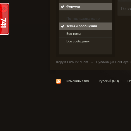
Форумы
По ва
По пользователю
Темы и сообщения
Все темы
Все сообщения
Форум Euro-PvP.Com
→
Публикации GeriHays3
Изменить стиль
Русский (RU)
От