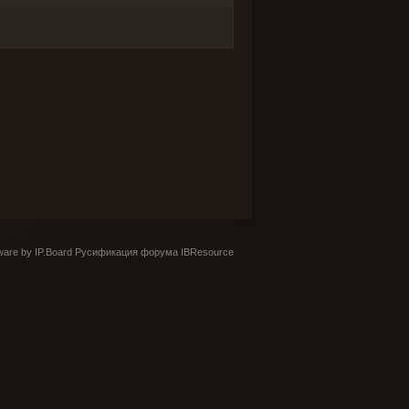
are by IP.Board
Русификация форума IBResource