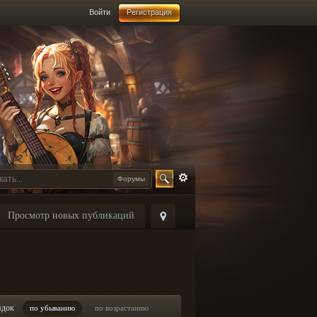
Войти
Регистрация
Форумы
Просмотр новых публикаций
ядок
по убыванию
по возрастанию