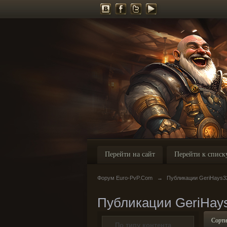
Перейти на сайт
Перейти к списк
Форум Euro-PvP.Com
→
Публикации GeriHays3
Публикации GeriHay
Сорти
По типу контента