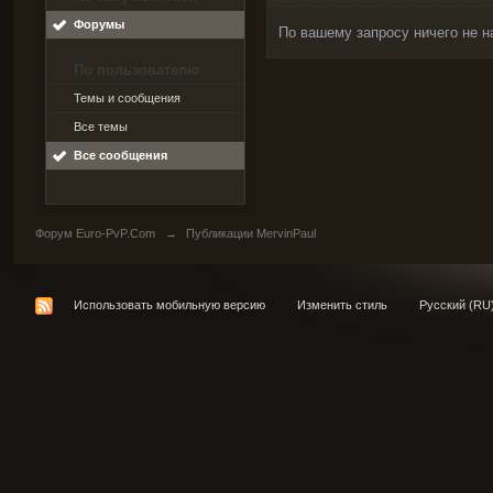
Форумы
По вашему запросу ничего не н
По пользователю
Темы и сообщения
Все темы
Все сообщения
Форум Euro-PvP.Com
→
Публикации MervinPaul
Использовать мобильную версию
Изменить стиль
Русский (RU