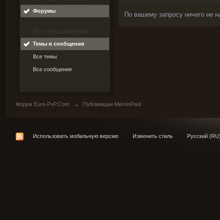
Форумы
По вашему запросу ничего не н
По пользователю
Темы и сообщения
Все темы
Все сообщения
Форум Euro-PvP.Com
→
Публикации MervinPaul
Использовать мобильную версию
Изменить стиль
Русский (RU