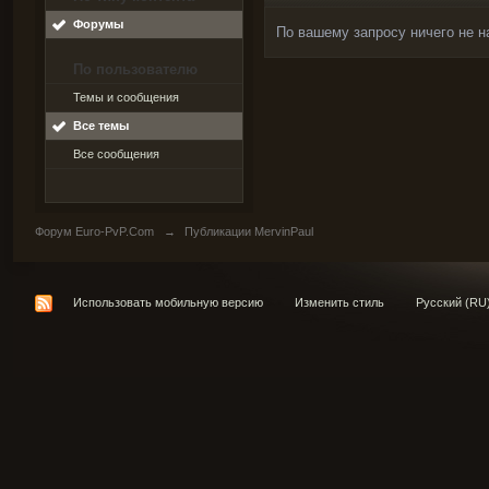
Форумы
По вашему запросу ничего не н
По пользователю
Темы и сообщения
Все темы
Все сообщения
Форум Euro-PvP.Com
→
Публикации MervinPaul
Использовать мобильную версию
Изменить стиль
Русский (RU