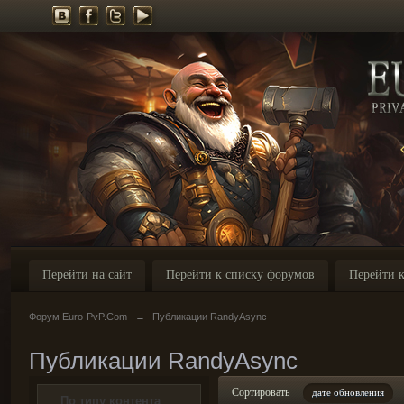
Перейти на сайт
Перейти к списку форумов
Перейти к
Форум Euro-PvP.Com
→
Публикации RandyAsync
Публикации RandyAsync
Сортировать
дате обновления
По типу контента