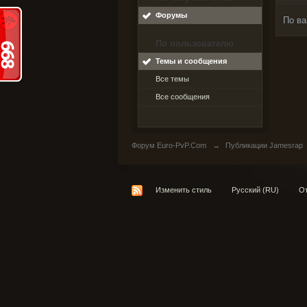
Форумы
По ва
По пользователю
Темы и сообщения
Все темы
Все сообщения
Форум Euro-PvP.Com
→
Публикации Jamesrap
Изменить стиль
Русский (RU)
От