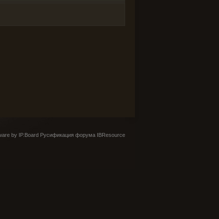
are by IP.Board
Русификация форума IBResource