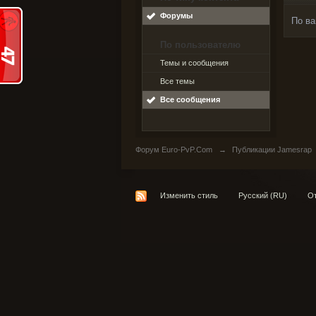
Форумы
По ва
По пользователю
Темы и сообщения
Все темы
Все сообщения
Форум Euro-PvP.Com
→
Публикации Jamesrap
Изменить стиль
Русский (RU)
От