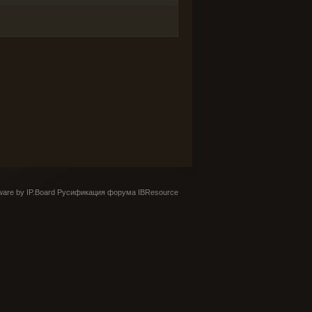
are by IP.Board
Русификация форума IBResource