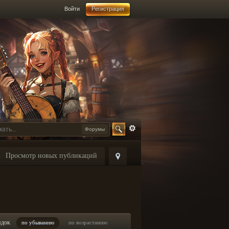
Войти
Регистрация
Форумы
Просмотр новых публикаций
ядок
по убыванию
по возрастанию