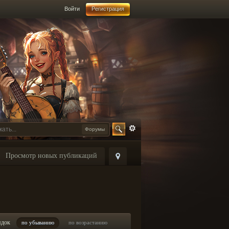
Войти
Регистрация
Форумы
Просмотр новых публикаций
ядок
по убыванию
по возрастанию