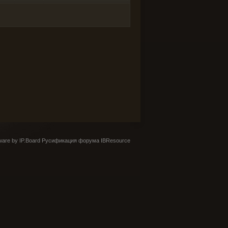
are by IP.Board
Русификация форума IBResource