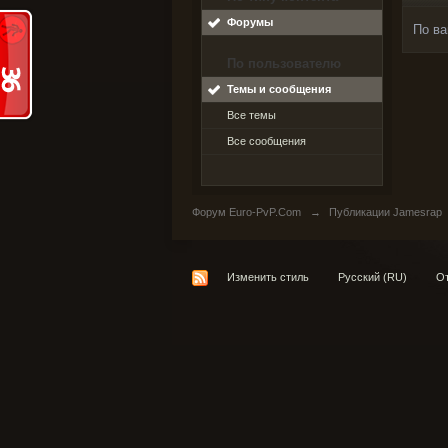
Форумы
По ва
По пользователю
Темы и сообщения
Все темы
Все сообщения
Форум Euro-PvP.Com
→
Публикации Jamesrap
Изменить стиль
Русский (RU)
От