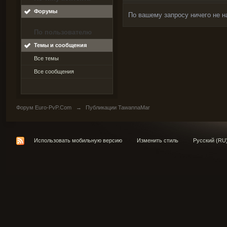
Форумы
По вашему запросу ничего не н
По пользователю
Темы и сообщения
Все темы
Все сообщения
Форум Euro-PvP.Com
→
Публикации TawannaMar
Использовать мобильную версию
Изменить стиль
Русский (RU