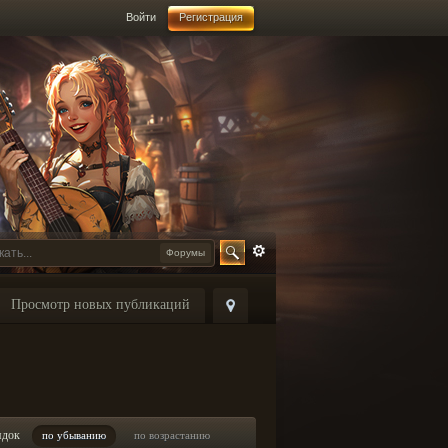
Войти
Регистрация
Форумы
Просмотр новых публикаций
ядок
по убыванию
по возрастанию