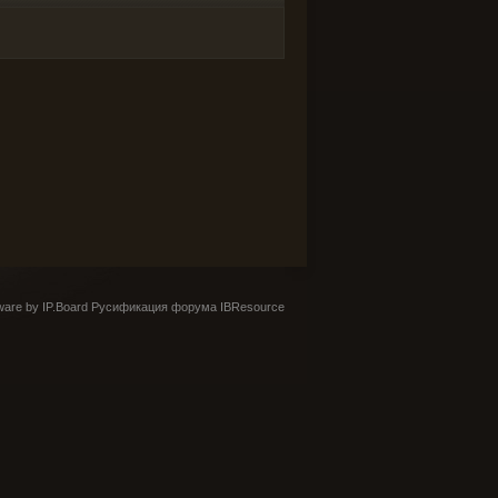
are by IP.Board
Русификация форума IBResource