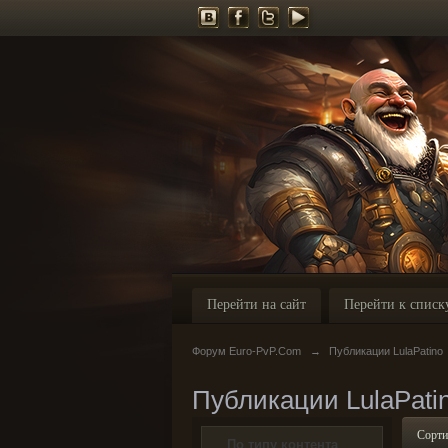
Перейти на сайт
Перейти к списк
Форум Euro-PvP.Com
→
Публикации LulaPatino
Публикации LulaPati
Сорти
По типу контента