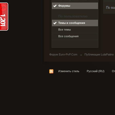
Форумы
По ва
По пользователю
Темы и сообщения
Все темы
Все сообщения
Форум Euro-PvP.Com
→
Публикации LulaPatino
Изменить стиль
Русский (RU)
От